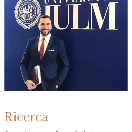
PhD graduation day all’Univ
Ricerca