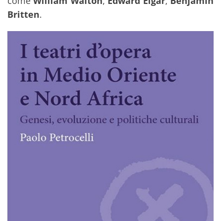
come
William Walton
,
Edward Elgar
,
Benjamin
Britten
.