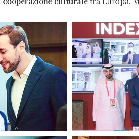
i
cooperazione culturale
tra Europa, M
trocelli in Mumbai, India