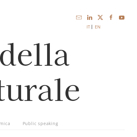
IT
EN
della
turale
emica
Public speaking