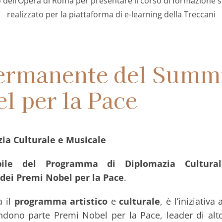
o dell’Opera di Roma per presentare il corso di formazione s
realizzato per la piattaforma di e-learning della Treccani
Permanente del Summ
l per la Pace
a Culturale e Musicale
bile del Programma di Diplomazia Cultura
ei Premi Nobel per la Pace
.
a il
programma artistico
e
culturale
, è l’iniziati
ndono parte Premi Nobel per la Pace, leader di alto 