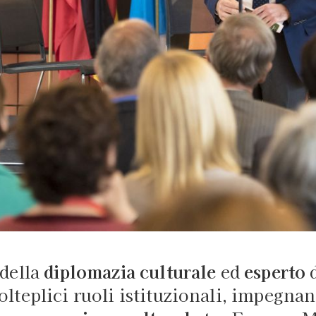
della
diplomazia culturale
ed
esperto
d
olteplici ruoli istituzionali, impegnan