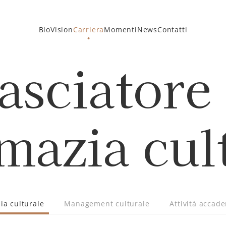
Bio
Vision
Carriera
Momenti
News
Contatti
sciatore 
mazia cul
ia culturale
Management culturale
Attività accad