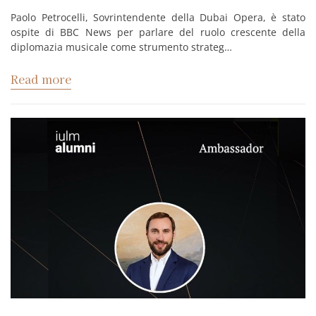
Paolo Petrocelli, Sovrintendente della Dubai Opera, è stato
ospite di BBC News per parlare del ruolo crescente della
diplomazia musicale come strumento strateg…
Read more